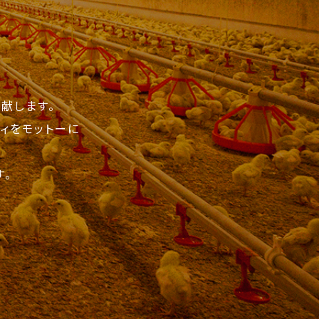
献します。
ィをモットーに
。