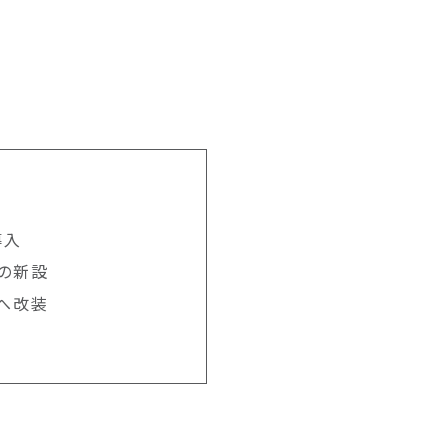
導入
の新設
へ改装