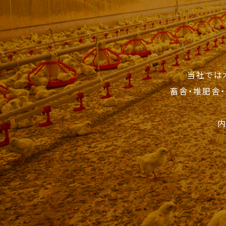
当社では
畜舎・堆肥舎