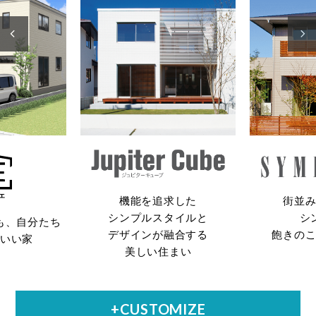
機能を追求した
街並
シンプルスタイルと
シ
も、自分たち
デザインが融合する
飽きの
いい家
美しい住まい
+CUSTOMIZE