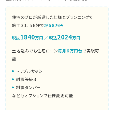
住宅のプロが厳選した仕様とプランニングで
施工３１．５６坪で
坪５８万円
1840
2024
税抜
万円 ／ 税込
万円
土地込みでも住宅ローン
毎月６万円台
で実現可
能
トリプルサッシ
耐震等級３
制震ダンパー
などもオプションで仕様変更可能