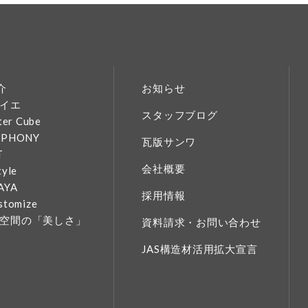
介
お知らせ
イエ
スタッフブログ
ter Cube
MPHONY
瓦版サンワ
T
会社概要
tyle
AYA
採用情報
stomize
空間の「美しさ」
資料請求・お問い合わせ
JAS構造材活用拡大宣言