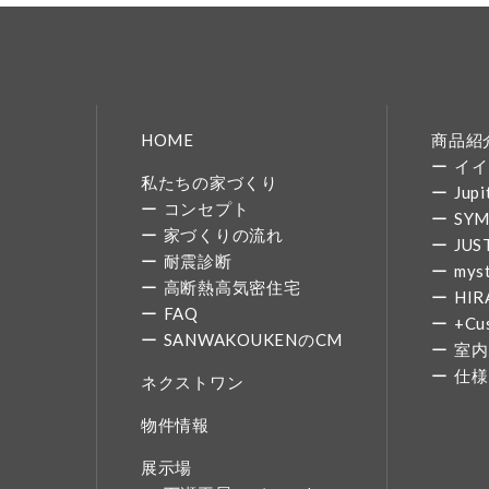
HOME
商品紹
イイ
私たちの家づくり
Jupi
コンセプト
SY
家づくりの流れ
JUS
耐震診断
mys
高断熱高気密住宅
HIR
FAQ
+Cu
SANWAKOUKENのCM
室内
仕様
ネクストワン
物件情報
展示場