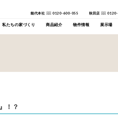
能代本社
0120-600-055
秋田店
0120
私たちの家づくり
商品紹介
物件情報
展示場
コンセプト
イイイエ
下瀬平屋モデルハ
家づくりの流れ
Jupiter Cube
東能代モデルハ
耐震診断
SYMPHONY
高断熱高気密住宅
JUST
FAQ
mystyle
SANWAKOUKENのCM
HIRAYA
+Customize
室内空間の「美しさ」
』！？
仕様