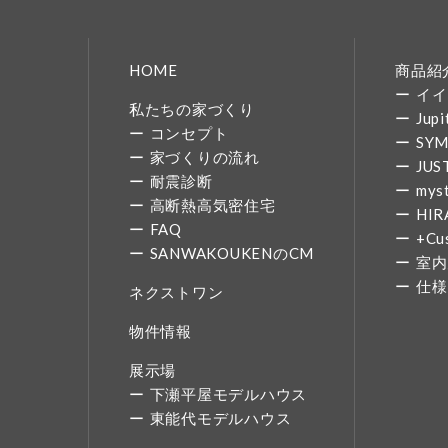
HOME
商品紹
イイ
私たちの家づくり
Jupi
コンセプト
SY
家づくりの流れ
JUS
耐震診断
mys
高断熱高気密住宅
HIR
FAQ
+Cu
SANWAKOUKENのCM
室内
仕様
ネクストワン
物件情報
展示場
下瀬平屋モデルハウス
東能代モデルハウス