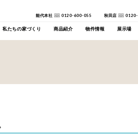
能代本社
0120-600-055
秋田店
0120
私たちの家づくり
商品紹介
物件情報
展示場
コンセプト
イイイエ
下瀬平屋モデルハ
家づくりの流れ
Jupiter Cube
東能代モデルハ
耐震診断
SYMPHONY
高断熱高気密住宅
JUST
FAQ
mystyle
SANWAKOUKENのCM
HIRAYA
+Customize
室内空間の「美しさ」
。
仕様