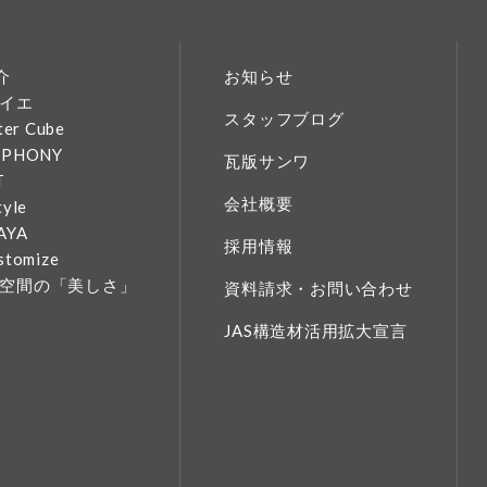
介
お知らせ
イエ
スタッフブログ
ter Cube
MPHONY
瓦版サンワ
T
会社概要
tyle
AYA
採用情報
stomize
空間の「美しさ」
資料請求・お問い合わせ
JAS構造材活用拡大宣言