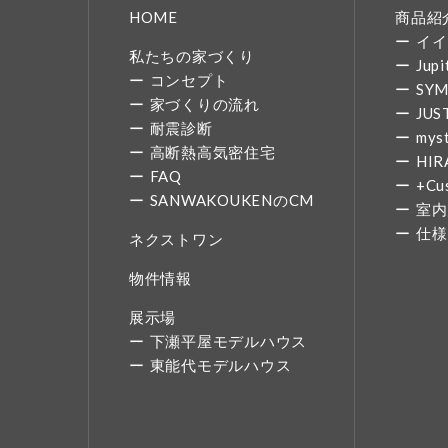
HOME
商品紹
イイ
私たちの家づくり
Jupi
コンセプト
SY
家づくりの流れ
JUS
耐震診断
mys
高断熱高気密住宅
HIR
FAQ
+Cu
SANWAKOUKENのCM
室内
仕様
ネクストワン
物件情報
展示場
下瀬平屋モデルハウス
東能代モデルハウス