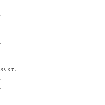
。
。
おります。
、
。