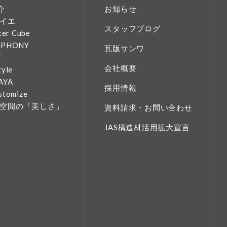
介
お知らせ
イエ
スタッフブログ
ter Cube
MPHONY
瓦版サンワ
T
会社概要
tyle
AYA
採用情報
stomize
空間の「美しさ」
資料請求・お問い合わせ
JAS構造材活用拡大宣言