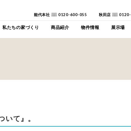
能代本社
0120-600-055
秋田店
0120
私たちの家づくり
商品紹介
物件情報
展示場
コンセプト
イイイエ
下瀬平屋モデルハ
家づくりの流れ
Jupiter Cube
東能代モデルハ
耐震診断
SYMPHONY
高断熱高気密住宅
JUST
FAQ
mystyle
SANWAKOUKENのCM
HIRAYA
+Customize
室内空間の「美しさ」
ついて』。
仕様