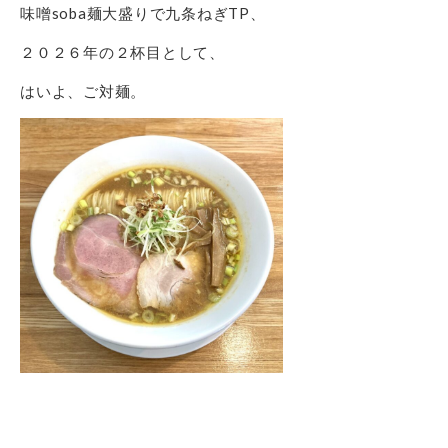
味噌soba麺大盛りで九条ねぎTP、
２０２６年の２杯目として、
はいよ、ご対麺。