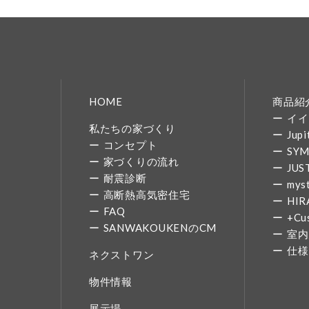
HOME
商品紹
イイ
私たちの家づくり
Jupi
コンセプト
SY
家づくりの流れ
JUS
耐震診断
mys
高断熱高気密住宅
HIR
FAQ
+Cu
SANWAKOUKENのCM
室内
仕様
ネクストワン
物件情報
展示場