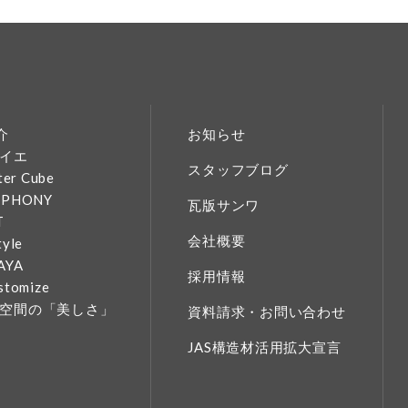
介
お知らせ
イエ
スタッフブログ
ter Cube
MPHONY
瓦版サンワ
T
会社概要
tyle
AYA
採用情報
stomize
空間の「美しさ」
資料請求・お問い合わせ
JAS構造材活用拡大宣言