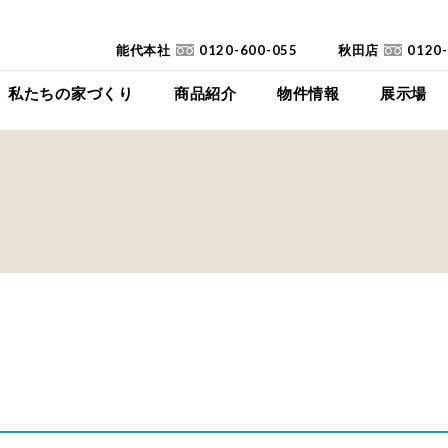
能代本社
0120-600-055
秋田店
0120
私たちの家づくり
商品紹介
物件情報
展示場
コンセプト
イイイエ
下瀬平屋モデルハ
家づくりの流れ
Jupiter Cube
東能代モデルハ
耐震診断
SYMPHONY
高断熱高気密住宅
JUST
FAQ
mystyle
SANWAKOUKENのCM
HIRAYA
+Customize
室内空間の「美しさ」
仕様