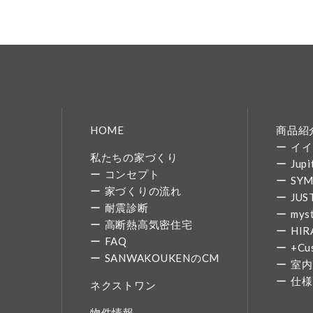
HOME
商品紹
イイ
私たちの家づくり
Jupi
コンセプト
SY
家づくりの流れ
JUS
耐震診断
mys
高断熱高気密住宅
HIR
FAQ
+Cu
SANWAKOUKENのCM
室内
仕様
ネクストワン
物件情報