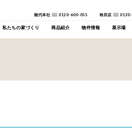
能代本社
0120-600-055
秋田店
0120
私たちの家づくり
商品紹介
物件情報
展示場
コンセプト
イイイエ
下瀬平屋モデルハ
家づくりの流れ
Jupiter Cube
東能代モデルハ
耐震診断
SYMPHONY
高断熱高気密住宅
JUST
FAQ
mystyle
SANWAKOUKENのCM
HIRAYA
+Customize
室内空間の「美しさ」
仕様