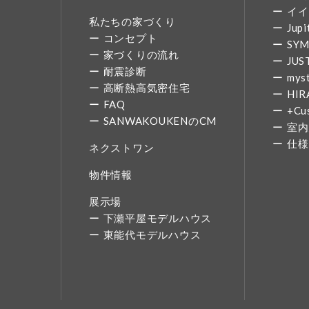
イイ
私たちの家づくり
Jupi
コンセプト
SY
家づくりの流れ
JUS
耐震診断
mys
高断熱高気密住宅
HIR
FAQ
+Cu
SANWAKOUKENのCM
室内
仕様
ネクストワン
物件情報
展示場
下瀬平屋モデルハウス
東能代モデルハウス