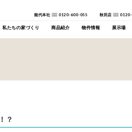
能代本社
0120-600-055
秋田店
0120
私たちの家づくり
商品紹介
物件情報
展示場
コンセプト
イイイエ
下瀬平屋モデルハ
家づくりの流れ
Jupiter Cube
東能代モデルハ
耐震診断
SYMPHONY
高断熱高気密住宅
JUST
FAQ
mystyle
SANWAKOUKENのCM
HIRAYA
+Customize
室内空間の「美しさ」
！？
仕様