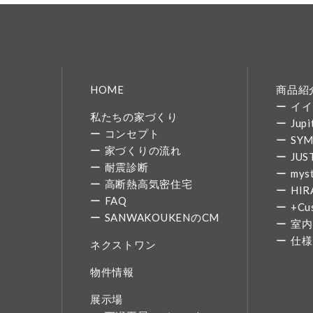
HOME
商品紹
イイ
私たちの家づくり
Jupi
コンセプト
SY
家づくりの流れ
JUS
耐震診断
mys
高断熱高気密住宅
HIR
FAQ
+Cu
SANWAKOUKENのCM
室内
仕様
ネクストワン
物件情報
展示場