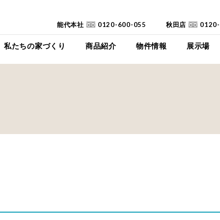
能代本社
0120-600-055
秋田店
0120
私たちの家づくり
商品紹介
物件情報
展示場
コンセプト
イイイエ
下瀬平屋モデルハ
家づくりの流れ
Jupiter Cube
東能代モデルハ
耐震診断
SYMPHONY
高断熱高気密住宅
JUST
FAQ
mystyle
SANWAKOUKENのCM
HIRAYA
+Customize
室内空間の「美しさ」
仕様