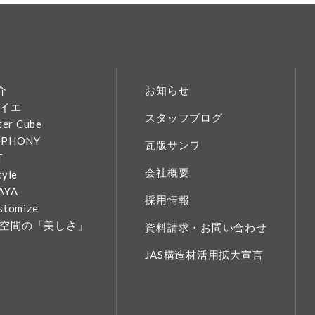
介
お知らせ
イエ
スタッフブログ
ter Cube
MPHONY
瓦版サンワ
T
会社概要
tyle
AYA
採用情報
stomize
空間の「美しさ」
資料請求・お問い合わせ
JAS構造材活用拡大宣言