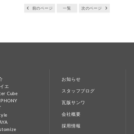
前のページ
一覧
次のページ
介
お知らせ
イエ
スタッフブログ
ter Cube
MPHONY
瓦版サンワ
T
会社概要
tyle
AYA
採用情報
stomize