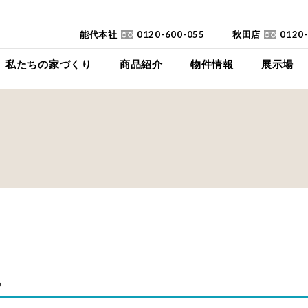
能代本社
0120-600-055
秋田店
0120
私たちの家づくり
商品紹介
物件情報
展示場
コンセプト
イイイエ
下瀬平屋モデルハ
家づくりの流れ
Jupiter Cube
東能代モデルハ
耐震診断
SYMPHONY
高断熱高気密住宅
JUST
FAQ
mystyle
SANWAKOUKENのCM
HIRAYA
+Customize
室内空間の「美しさ」
。
仕様