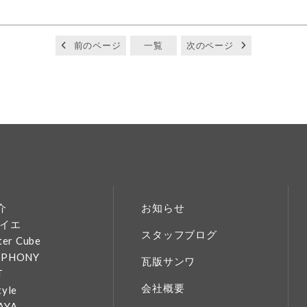
前のページ
一覧
次のページ
介
お知らせ
イエ
スタッフブログ
ter Cube
MPHONY
瓦版サンワ
T
会社概要
tyle
AYA