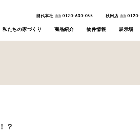
能代本社
0120-600-055
秋田店
0120
私たちの家づくり
商品紹介
物件情報
展示場
コンセプト
イイイエ
下瀬平屋モデルハ
家づくりの流れ
Jupiter Cube
東能代モデルハ
耐震診断
SYMPHONY
高断熱高気密住宅
JUST
FAQ
mystyle
SANWAKOUKENのCM
HIRAYA
+Customize
室内空間の「美しさ」
！？
仕様