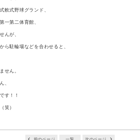
式軟式野球グランド、
第一第二体育館、
せんが、
から駐輪場などを合わせると、
ません。
ん、
です！！
（笑）
前のページ
一覧
次のページ