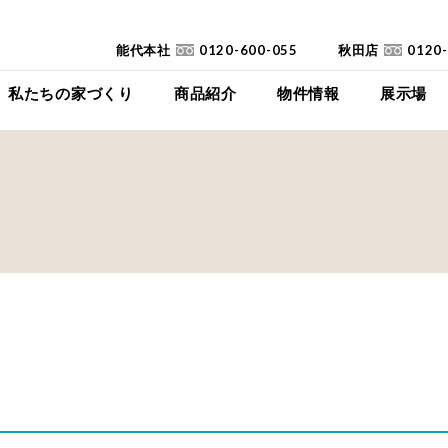
能代本社
0120-600-055
秋田店
0120
私たちの家づくり
商品紹介
物件情報
展示場
コンセプト
イイイエ
下瀬平屋モデルハ
家づくりの流れ
Jupiter Cube
東能代モデルハ
耐震診断
SYMPHONY
高断熱高気密住宅
JUST
FAQ
mystyle
SANWAKOUKENのCM
HIRAYA
+Customize
室内空間の「美しさ」
仕様