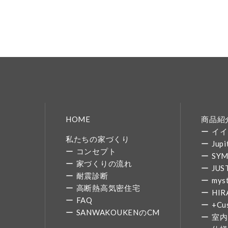
HOME
商品紹
イイ
私たちの家づくり
Jupi
コンセプト
SY
家づくりの流れ
JUS
耐震診断
mys
高断熱高気密住宅
HIR
FAQ
+Cu
SANWAKOUKENのCM
室内