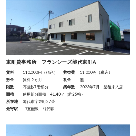
東町貸事務所 フランシーズ能代東町A
賃料
110,000円（税込）
共益費
11,000円（税込）
敷金
賃料２か月
礼金
無
階数
2階建/1階部分
築年数
2023年7月 築後未入居
面積
使用部分面積 41.40㎡（約25帖）
所在地
能代市字東町27番
最寄駅
JR五能線 能代駅