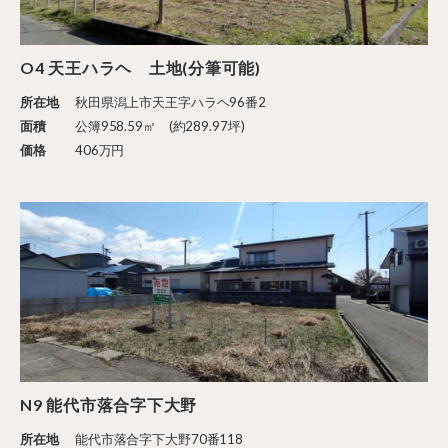
O4 天王ハラヘ 土地(分筆可能)
所在地
秋田県潟上市天王字ハラヘ96番2
面積
公簿958.59㎡ (約289.97坪)
価格
406万円
N9 能代市落合字下大野
所在地
能代市落合字下大野70番118