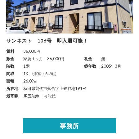
サンネスト 106号 即入居可能！
賃料
36,000円
敷金
家賃１ヶ月 36,000円
礼金
無
階数
1階
築年数
2005年3月
間取
1K (洋室：6.7帖)
面積
26.09㎡
所在地
秋田県能代市落合字上釜谷地191-4
最寄駅
JR五能線 向能代
事務所