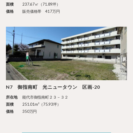
面積
237.67㎡（71.89坪）
価格
販売価格帯 417万円
N7 御指南町 光ニュータウン 区画-20
所在地
能代市御指南町２３－３２
面積
251.01m²（75.93坪）
価格
350万円