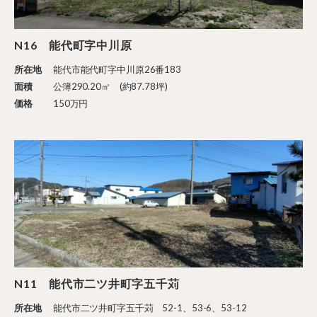
N16 能代町字中川原
所在地
能代市能代町字中川原26番183
面積
公簿290.20㎡ (約87.78坪)
価格
150万円
N11 能代市二ツ井町字五千苅
所在地
能代市二ツ井町字五千苅 52-1、53-6、53-12