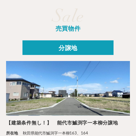
Sale
売買物件
分譲地
【建築条件無し！】 能代市鰄渕字一本柳分譲地
所在地
秋田県能代市鰄渕字一本柳163、164