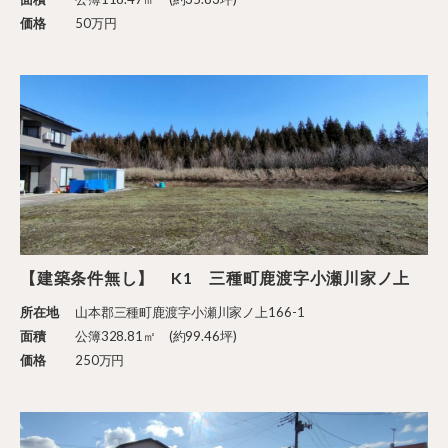
価格
50万円
【建築条件無し】 K1 三種町鹿渡字小瀬川家ノ上
所在地
山本郡三種町鹿渡字小瀬川家ノ上166-1
面積
公簿328.81㎡ (約99.46坪)
価格
250万円