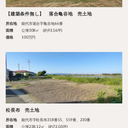
【建築条件無し】 落合亀谷地 売土地
所在地
能代市落合字亀谷地66番
面積
公簿308㎡ (約93.16坪)
価格
100万円
松長布 売土地
所在地
能代市字松長布318番15、559番、230番
面積
公簿238.12㎡ (約72.03坪)