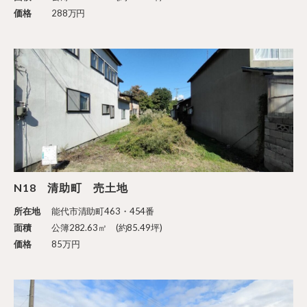
価格
288万円
N18 清助町 売土地
所在地
能代市清助町463・454番
面積
公簿282.63㎡ (約85.49坪)
価格
85万円