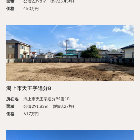
面積
公簿2,398㎡ (約725.45坪)
価格
450万円
潟上市天王字追分B
所在地
潟上市天王字追分94番10
面積
公簿291.82㎡ (約88.27坪)
価格
617万円