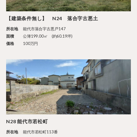
【建築条件無し】 N24 落合字古悪土
所在地
能代市落合字古悪戸147
面積
公簿199.00㎡ (約60.19坪)
価格
100万円
N28 能代市若松町
所在地
能代市若松町113番