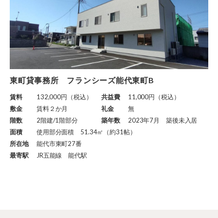
東町貸事務所 フランシーズ能代東町B
賃料
132,000円（税込）
共益費
11,000円（税込）
敷金
賃料２か月
礼金
無
階数
2階建/1階部分
築年数
2023年7月 築後未入居
面積
使用部分面積 51.34㎡（約31帖）
所在地
能代市東町27番
最寄駅
JR五能線 能代駅