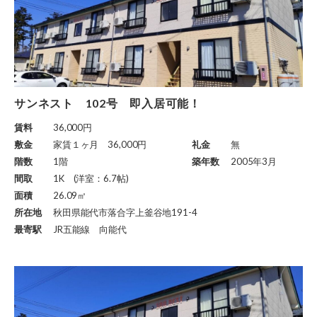
サンネスト 102号 即入居可能！
賃料
36,000円
敷金
家賃１ヶ月 36,000円
礼金
無
階数
1階
築年数
2005年3月
間取
1K (洋室：6.7帖)
面積
26.09㎡
所在地
秋田県能代市落合字上釜谷地191-4
最寄駅
JR五能線 向能代