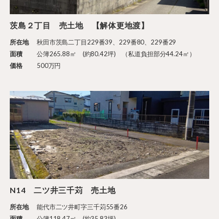
茨島２丁目 売土地 【解体更地渡】
所在地
秋田市茨島二丁目229番39、229番80、229番29
面積
公簿265.88㎡ (約80.42坪) （私道負担部分44.24㎡）
価格
500万円
N14 二ツ井三千苅 売土地
所在地
能代市二ツ井町字三千苅55番26
面積
公簿118.47㎡ (約35.83坪)