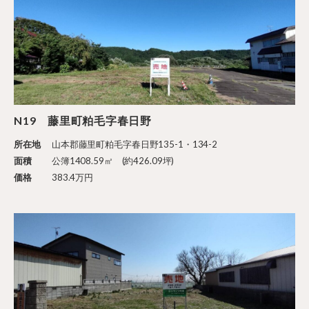
N19 藤里町粕毛字春日野
所在地
山本郡藤里町粕毛字春日野135-1・134-2
面積
公簿1408.59㎡ (約426.09坪)
価格
383.4万円