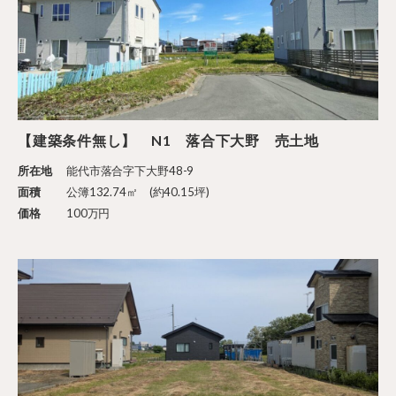
【建築条件無し】 N1 落合下大野 売土地
所在地
能代市落合字下大野48-9
面積
公簿132.74㎡ (約40.15坪)
価格
100万円