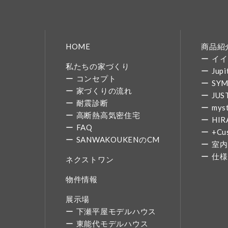
HOME
商品紹
イイ
私たちの家づくり
Jupi
コンセプト
SY
家づくりの流れ
JUS
耐震診断
mys
高断熱高気密住宅
HIR
FAQ
+Cu
SANWAKOUKENのCM
室内
仕様
ネクストワン
物件情報
展示場
下瀬平屋モデルハウス
東能代モデルハウス