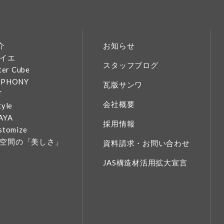
介
お知らせ
イエ
スタッフブログ
ter Cube
MPHONY
瓦版サンワ
T
会社概要
tyle
AYA
採用情報
stomize
空間の「美しさ」
資料請求・お問い合わせ
JAS構造材活用拡大宣言