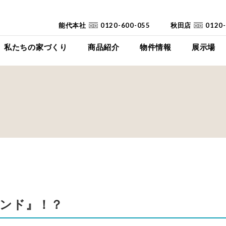
能代本社
0120-600-055
秋田店
0120
私たちの家づくり
商品紹介
物件情報
展示場
コンセプト
イイイエ
下瀬平屋モデルハ
家づくりの流れ
Jupiter Cube
東能代モデルハ
耐震診断
SYMPHONY
高断熱高気密住宅
JUST
FAQ
mystyle
SANWAKOUKENのCM
HIRAYA
+Customize
室内空間の「美しさ」
ンド』！？
仕様