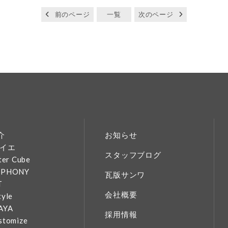
前のページ
一覧
次のページ
介
お知らせ
イエ
スタッフブログ
ter Cube
MPHONY
瓦版サンワ
T
会社概要
tyle
AYA
採用情報
stomize