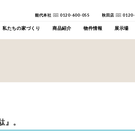
能代本社
0120-600-055
秋田店
0120
私たちの家づくり
商品紹介
物件情報
展示場
コンセプト
イイイエ
下瀬平屋モデルハ
家づくりの流れ
Jupiter Cube
東能代モデルハ
耐震診断
SYMPHONY
高断熱高気密住宅
JUST
FAQ
mystyle
SANWAKOUKENのCM
HIRAYA
+Customize
室内空間の「美しさ」
駄』。
仕様