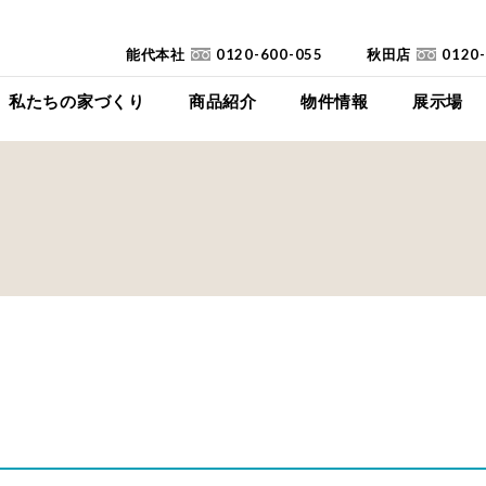
能代本社
0120-600-055
秋田店
0120
私たちの家づくり
商品紹介
物件情報
展示場
コンセプト
イイイエ
下瀬平屋モデルハ
家づくりの流れ
Jupiter Cube
東能代モデルハ
耐震診断
SYMPHONY
高断熱高気密住宅
JUST
FAQ
mystyle
SANWAKOUKENのCM
HIRAYA
+Customize
室内空間の「美しさ」
仕様