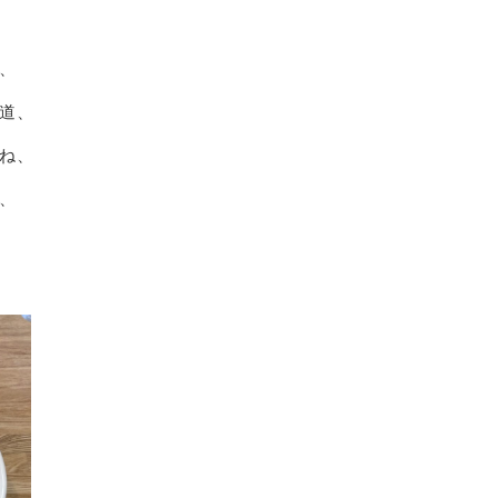
、
道、
ね、
、