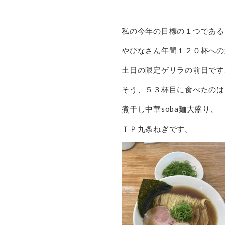
私の今年の目標の１つである
やびなさん年間１２０杯への
土日の限定ゲリラの前日です
そう、５３杯目に食べたのは
煮干し中華soba麺大盛り、
ＴＰ九条ねぎです。