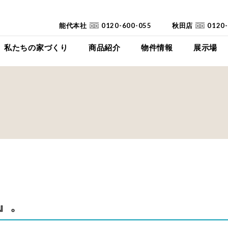
能代本社
0120-600-055
秋田店
0120
私たちの家づくり
商品紹介
物件情報
展示場
コンセプト
イイイエ
下瀬平屋モデルハ
家づくりの流れ
Jupiter Cube
東能代モデルハ
耐震診断
SYMPHONY
高断熱高気密住宅
JUST
FAQ
mystyle
SANWAKOUKENのCM
HIRAYA
+Customize
室内空間の「美しさ」
』。
仕様