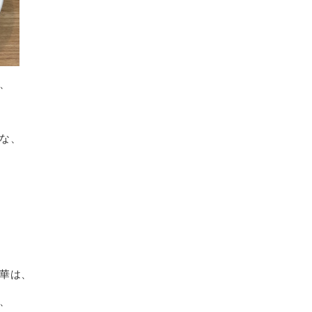
、
な、
華は、
、