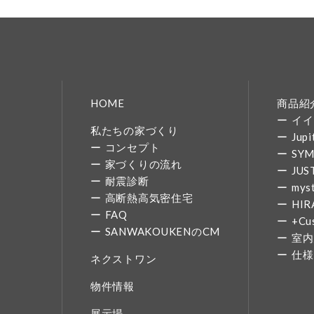
HOME
商品紹
イイ
私たちの家づくり
Jupi
コンセプト
SY
家づくりの流れ
JUS
耐震診断
mys
高断熱高気密住宅
HIR
FAQ
+Cu
SANWAKOUKENのCM
室内
仕様
ネクストワン
物件情報
展示場