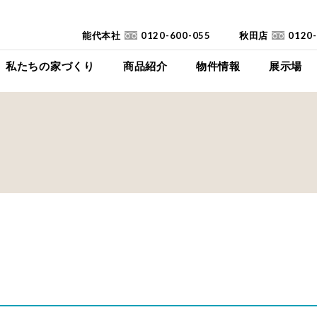
能代本社
0120-600-055
秋田店
0120
私たちの家づくり
商品紹介
物件情報
展示場
コンセプト
イイイエ
下瀬平屋モデルハ
家づくりの流れ
Jupiter Cube
東能代モデルハ
耐震診断
SYMPHONY
高断熱高気密住宅
JUST
FAQ
mystyle
SANWAKOUKENのCM
HIRAYA
+Customize
室内空間の「美しさ」
仕様