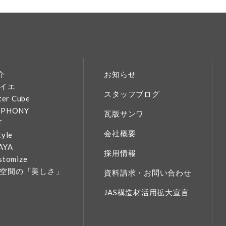
介
お知らせ
イエ
スタッフブログ
ter Cube
MPHONY
瓦版サンワ
T
会社概要
tyle
AYA
採用情報
stomize
空間の「美しさ」
資料請求・お問い合わせ
JAS構造材活用拡大宣言