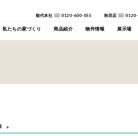
能代本社
0120-600-055
秋田店
0120
私たちの家づくり
商品紹介
物件情報
展示場
コンセプト
イイイエ
下瀬平屋モデルハ
家づくりの流れ
Jupiter Cube
東能代モデルハ
耐震診断
SYMPHONY
高断熱高気密住宅
JUST
FAQ
mystyle
SANWAKOUKENのCM
HIRAYA
+Customize
室内空間の「美しさ」
』。
仕様