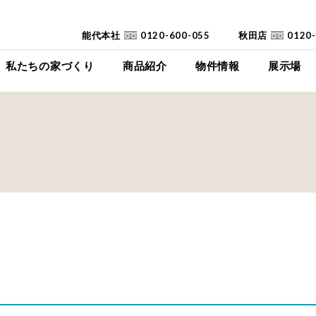
能代本社
0120-600-055
秋田店
0120
私たちの家づくり
商品紹介
物件情報
展示場
コンセプト
イイイエ
下瀬平屋モデルハ
家づくりの流れ
Jupiter Cube
東能代モデルハ
耐震診断
SYMPHONY
高断熱高気密住宅
JUST
FAQ
mystyle
SANWAKOUKENのCM
HIRAYA
+Customize
室内空間の「美しさ」
仕様