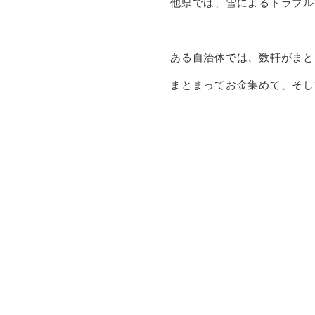
他県では、雪によるトラブル
ある自治体では、数軒がまと
まとまってお金集めて、そし
そんなニュースをいつだか見
雪の処理は、その雪の捨て場
今の時代は、真剣に融雪とい
0120-600-055
能代本社
秋田
しかしロードヒーティング、
最高ランクの贅沢だと思う。