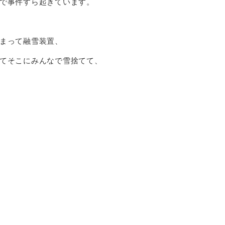
で事件すら起きています。
まって融雪装置、
てそこにみんなで雪捨てて、
ました。
が大きな問題です。
うものを考える時期なのかもしれません。
0120-323-812
店
本当にうらやましいですね。