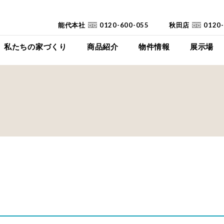
能代本社
0120-600-055
秋田店
0120
私たちの家づくり
商品紹介
物件情報
展示場
コンセプト
イイイエ
下瀬平屋モデルハ
家づくりの流れ
Jupiter Cube
東能代モデルハ
耐震診断
SYMPHONY
高断熱高気密住宅
JUST
FAQ
mystyle
SANWAKOUKENのCM
HIRAYA
+Customize
室内空間の「美しさ」
仕様