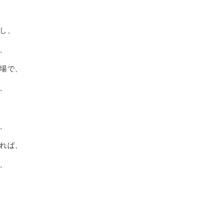
し、
、
場で、
、
、
れば、
、