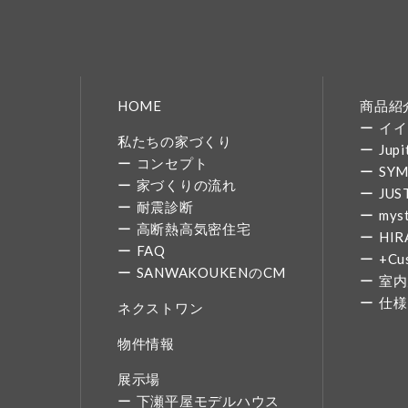
HOME
商品紹
イイ
私たちの家づくり
Jupi
コンセプト
SY
家づくりの流れ
JUS
耐震診断
mys
高断熱高気密住宅
HIR
FAQ
+Cu
SANWAKOUKENのCM
室内
仕様
ネクストワン
物件情報
展示場
下瀬平屋モデルハウス