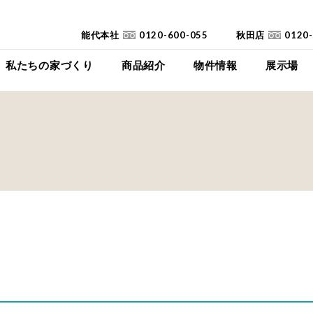
能代本社
0120-600-055
秋田店
0120
私たちの家づくり
商品紹介
物件情報
展示場
コンセプト
イイイエ
下瀬平屋モデルハ
家づくりの流れ
Jupiter Cube
東能代モデルハ
耐震診断
SYMPHONY
高断熱高気密住宅
JUST
FAQ
mystyle
SANWAKOUKENのCM
HIRAYA
+Customize
室内空間の「美しさ」
仕様