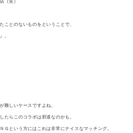
店（笑）
たことのないものをということで、
』。
が難しいケースですよね。
したらこのコラボは邪道なのかも。
ＮＧという方にはこれは非常にナイスなマッチング。